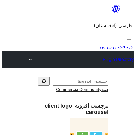
Commercial
Com
زونه:
client logo