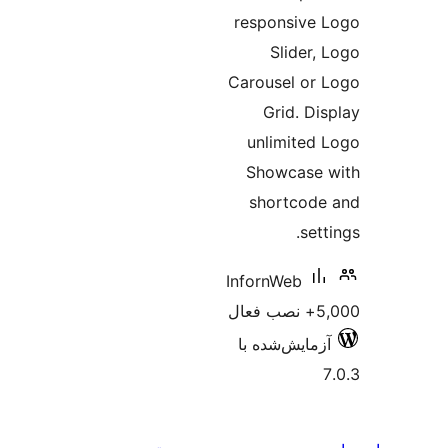
respons
Sli
Carousel
Grid
unlim
Showc
short
InfornWe
‌شده با