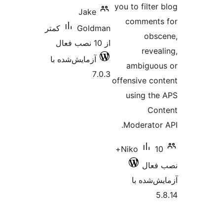
کمتر
ده با