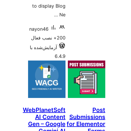
to 
nayo
ده با
WebPl
A
Gen