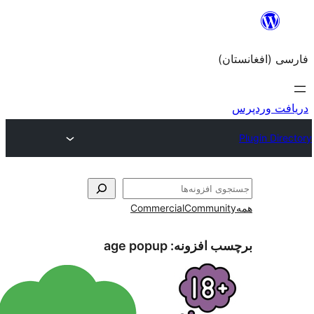
Commercial
Com
زونه:
age popup