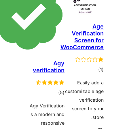
Veri
Scr
WooCom
Agy
verification
Eas
customiz
مجموع
)
(5
ve
امتیازها
Agy Verification
scree
is a modern and
responsive