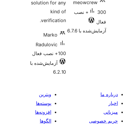
meow
solution for any
kind of
3+ نصب
verification.
 6.7.6
Marko
Radulovic
100+ نصب فعال
آزمایش‌شده با
6.2.10
ویترین
پوسته‌ها
افزونه‌ها
الگوها