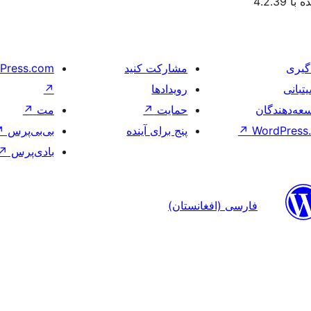
 4.2.39
گیری
مشارکت کنید
Press.com
تبانی
رویدادها
↗
عه‌دهندگان
حمایت
↗
مت
↗
WordPress.
↗
پنج برای آینده
بی‌بی‌پرس
↗
بادی‌پرس
↗
فارسی (افغانستان)