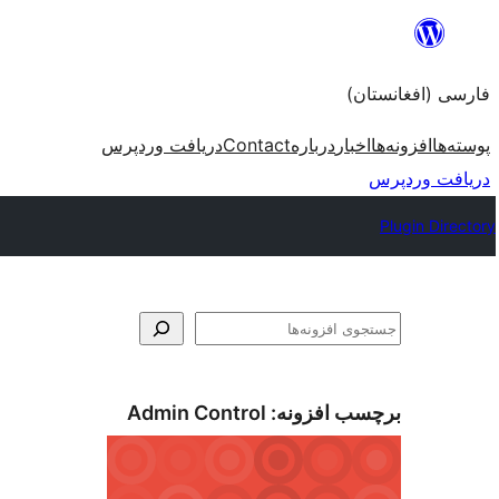
به
محتویات
فارسی (افغانستان)
بروید
پوسته‌ها
افزونه‌ها
اخبار
درباره
Contact
دریافت وردپرس
دریافت وردپرس
Plugin Directory
جستجو
برچسب افزونه:
Admin Control