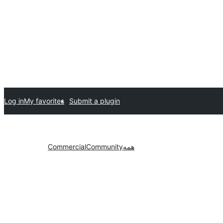
Log in
My favorites
Submit a plugin
همه
Community
Commercial