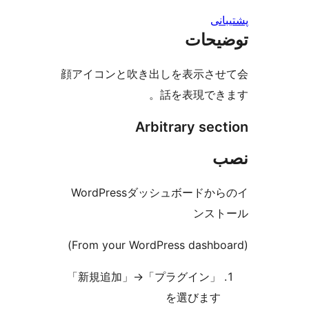
ت
顔アイコンと吹き出しを表
話を表現
Arbitrary 
WordPressダッシュボ
「新規追加」
→
を選び