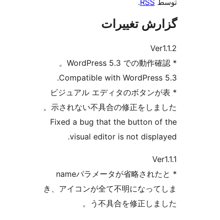
.
تغییرات
Compatible with WordP
* ビジュアル エディタのボ
示されない不具合の修正を
Fixed a bug that the butt
visual editor is not 
* nameパラメータが省
き、アイコンが全て不明に
う不具合を修正