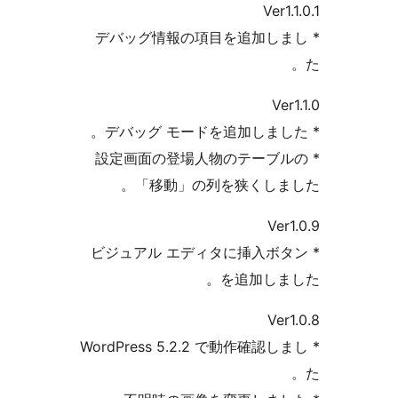
* デバッグ情報の項目を追
* 設定画面の登場人物のテ
「移動」の列を狭く
* ビジュアル エディタに挿
を追加
* WordPress 5.2.2 で動