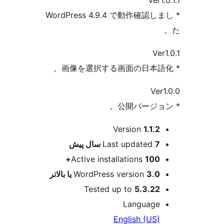
* WordPress 4.9.4 で動
ت
Version
1
Last updat
پیش
Active installations
WordPress version
Tested up to
5.
Langu
English 