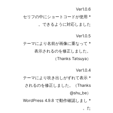
* セリフの中にショートコー
できるように対応
* テーマにより名前が画像に
表示されるのを修正
（Thanks 
* テーマにより吹き出しがず
されるのを修正しました。（T
@
* WordPress 4.9.8 で動