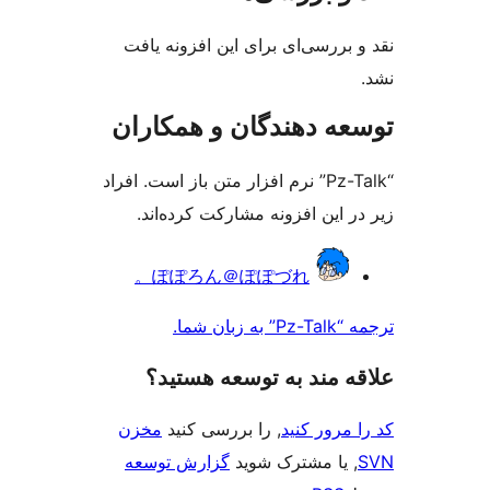
ی‌ای برای این افزونه یافت
دهندگان و همکاران
Pz-Talk” نرم افزار متن باز است. افراد
 افزونه مشارکت کرده‌اند.
ぽぽろん＠ぽぽづれ。
ند به توسعه هستید؟
 کنید
, را بررسی کنید
مخزن
مشترک شوید
گزارش توسعه