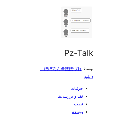
Pz
ぽぽろん＠ぽぽづ
ات
و بررسی‌ها
ه