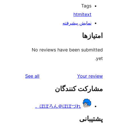
T
html
ش پیشرفته
No reviews have been s
reviews
See all
Yo
 کنندگان
ぽぽろん＠ぽぽづれ。
ی