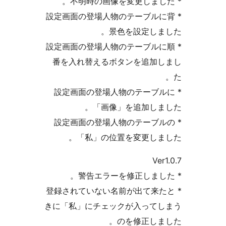
* 設定画面の登場人物のテー
景色を設定
* 設定画面の登場人物のテー
番を入れ替えるボタンを
* 設定画面の登場人物のテ
「画像」を追加
* 設定画面の登場人物のテ
「私」の位置を変更
* 登録されていない名前が出
きに「私」にチェックが入
のを修正