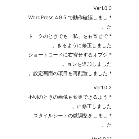
* WordPress 4.9.5 で動
* トークのときでも「私」を
きるように修正
* ショートコードに右寄せす
ョンを追加
* 不明のときの画像も変更で
に修正
* スタイルシートの微調整