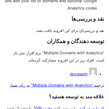
and add your list of domains and 
A
ین افزونه یافت نشد.
و همکاران
“Multiple Domains with Analytics” نرم افزار متن باز
 افزونه مشارکت کرده‌اند.
عه هستید؟
ررسی کنید
مخزن SVN
, یا مشترک شوید