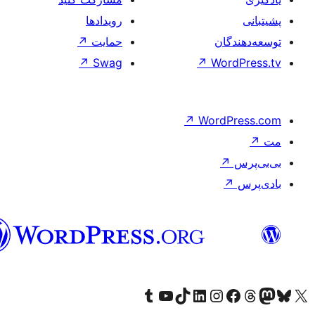
فارسی
(افغانستان)