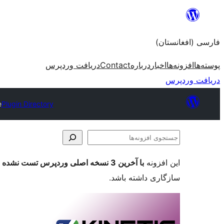
به
محتویات
فارسی (افغانستان)
بروید
پوسته‌ها
افزونه‌ها
اخبار
درباره
Contact
دریافت وردپرس
دریافت وردپرس
e
Plugin Directory
جستجوی
افزونه‌ها
این افزونه
با آخرین 3 نسخه اصلی وردپرس تست نشده است
سازگاری داشته باشد.