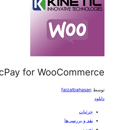
icPay for WooCommerce
توسط
faizalbahasan
دانلود
جزئیات
نقد و بررسی‌ها
نصب