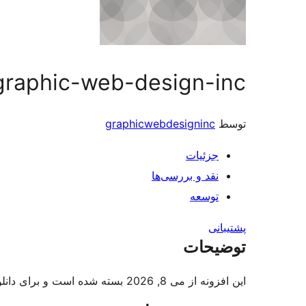
graphic-web-design-inc
توسط
graphicwebdesigninc
جزئیات
نقد و بررسی‌ها
توسعه
پشتیبانی
توضیحات
این افزونه از می 8, 2026 بسته شده است و برای دانلود در دسترس نیست. دلیل: مشکل امنیتی.