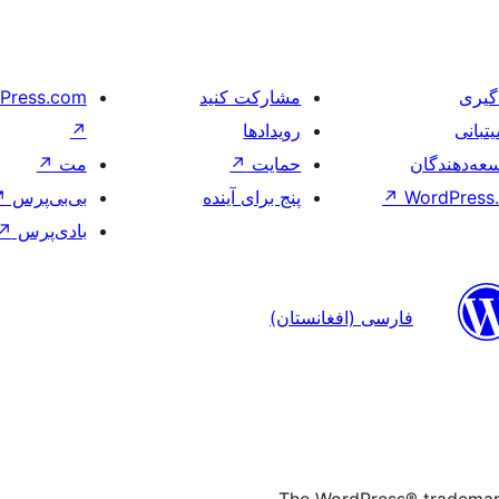
گیری
مشارکت کنید
Press.com
تبانی
رویدادها
↗
عه‌دهندگان
حمایت
↗
مت
↗
WordPress.
↗
پنج برای آینده
بی‌بی‌پرس
↗
بادی‌پرس
↗
فارسی (افغانستان)