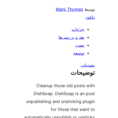
Mark Tho
ات
و بررسی‌ها
ه
ت
Cleanup those old p
DishSoap. DishSoap i
unpublishing and unsticki
for those tha
automatically unpublish or