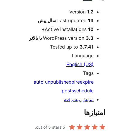
ت
Versio
Last update
پیش
Active installation
WordPress version
Tested up to
3.
Langu
English 
T
auto unpublish
expire
ex
posts
sche
ش پیشرفته
out of 5 stars.
5