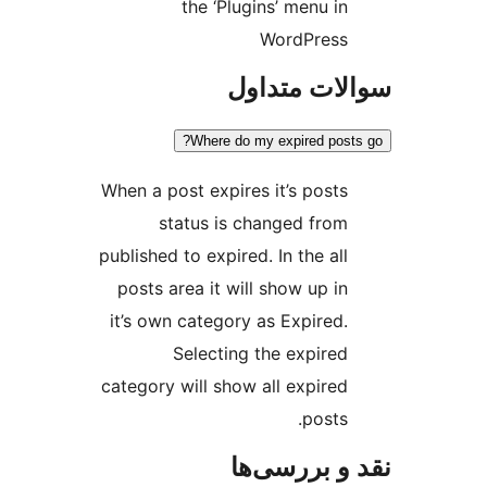
the ‘Plugins’ men
WordPr
 متداول
Where do my expired
When a post expires it’s p
status is changed 
published to expired. In the
posts area it will show u
it’s own category as Expi
Selecting the exp
category will show all exp
po
ررسی‌ها