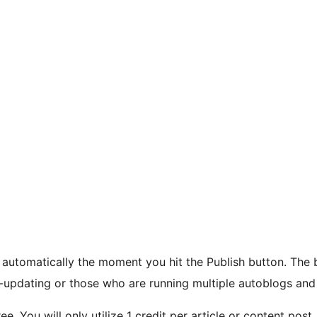
automatically the moment you hit the Publish button. The be
f-updating or those who are running multiple autoblogs and
. You will only utilize 1 credit per article or content post. 