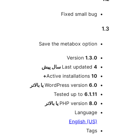
Fixed small bug
1.3
Save the metabox option
اطلاعات
Version
1.3.0
4 سال
Last updated
پیش
Active installations
10+
6.0 یا بالاتر
WordPress version
Tested up to
6.1.11
8.0 یا بالاتر
PHP version
Language
English (US)
Tags