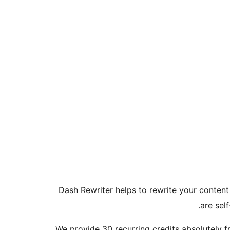
Dash Rewriter helps to rewrite your content 
are sel
We provide 30 recurring credits absolutely free