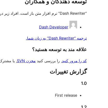
توسعه دهندگان و همکاران
“Dash Rewriter” نرم افزار متن باز است. افراد زیر در این افزونه مشارکت کرده‌اند.
مشارکت
Dash Developer
کنندگان
ترجمه “Dash Rewriter” به زبان شما.
علاقه‌ مند به توسعه هستید؟
کد را مرور کنید
, را بررسی کنید
مخزن SVN
, یا مشتر
گزارش تغییرات
1.0
First release
1.2