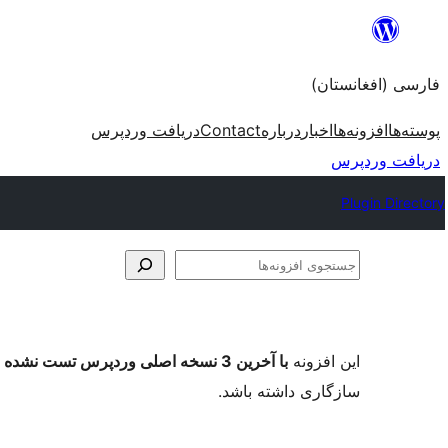
به
محتویات
فارسی (افغانستان)
بروید
پوسته‌ها
افزونه‌ها
اخبار
درباره
Contact
دریافت وردپرس
دریافت وردپرس
Plugin Directory
جستجوی
افزونه‌ها
این افزونه
با آخرین 3 نسخه اصلی وردپرس تست نشده است
سازگاری داشته باشد.