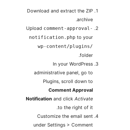
Download and extract the
arch
Upload
comment-approv
to 
notification.php
wp-content/plugi
fo
In your WordP
administrative panel, g
Plugins, scroll dow
Comment Appro
Notification
and click
Acti
to the right o
Customize the email 
under Settings > Com