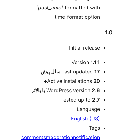
[post_time]
formatted 
time_format op
Initial rel
ت
Version
Last update
پیش
Active installation
WordPress version
Tested up t
Langu
English 
T
comments
moderation
notifica