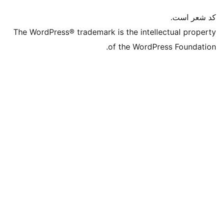
The WordPress® trademark is the in
of the Wo