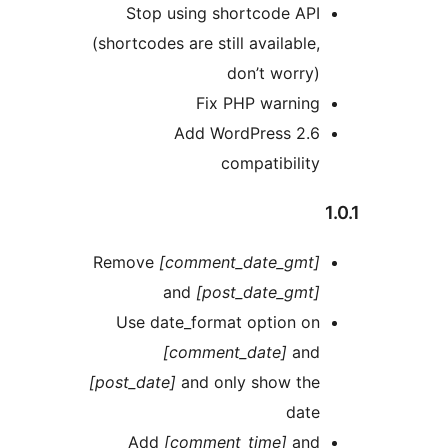
Stop using shortcode
(shortcodes are still availa
don’t wo
Fix PHP war
Add WordPress
compatibi
Remove
[comment_date_g
and
[post_date_
Use date_format optio
[comment_date]
[post_date]
and only show
Add
[comment_time]