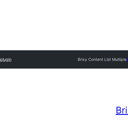
plugin
Brixy Content List Multiple
Br