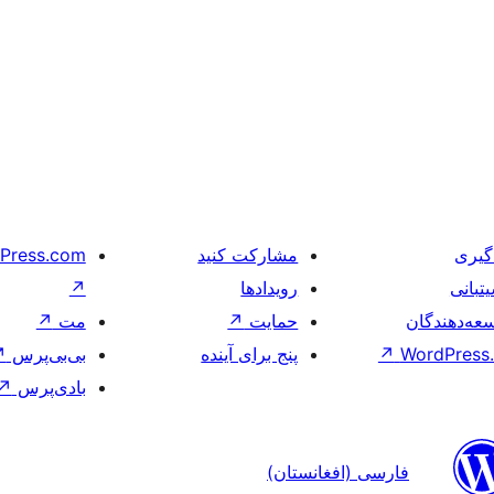
گیری
مشارکت کنید
Press.com
تبانی
رویدادها
↗
عه‌دهندگان
حمایت
↗
مت
↗
WordPress.
↗
پنج برای آینده
بی‌بی‌پرس
↗
بادی‌پرس
↗
فارسی (افغانستان)