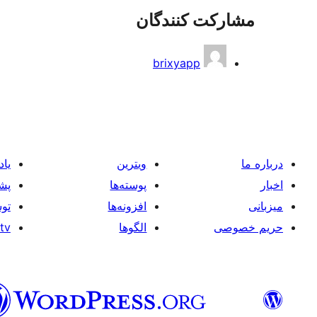
مشارکت کنندگان
brixyapp
درباره ما
ویترین
یاد
اخبار
پوسته‌ها
پشی
میزبانی
افزونه‌ها
توس
حریم خصوصی
الگوها
tv