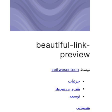
beautiful-
pre
zeitwesent
ات
و بررسی‌ها
ه