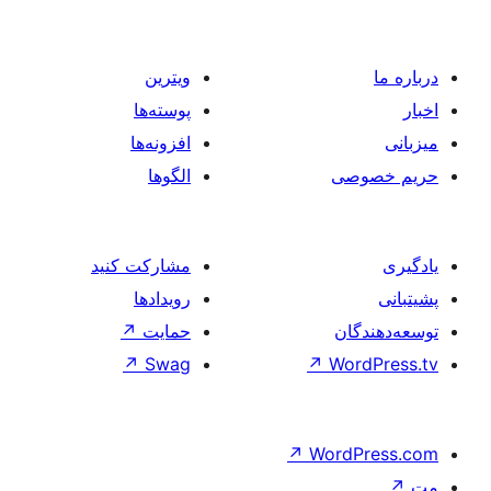
ویترین
پوسته‌ها
افزونه‌ها
الگوها
مشارکت کنید
رویدادها
حمایت
↗
↗
Swag
↗
W