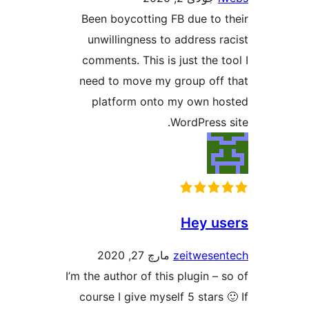
Been boycotting FB due
unwillingness to addre
comments. This is just 
need to move my group
platform onto my ow
WordPr
He
zeitw
مارچ 27, 2020
I’m the author of this plug
course I give myself 5 s