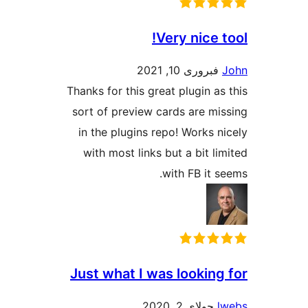
Very ni
10, 2021
Thanks for this great plug
sort of preview cards ar
in the plugins repo! Wor
with most links but a b
with FB
Just what I was look
 2, 2020