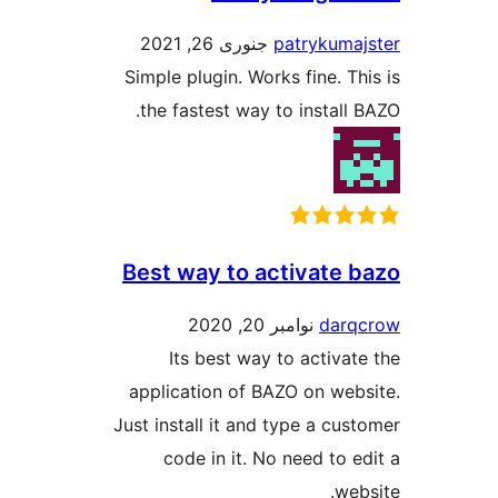
patry
جنوری 26, 2021
Simple plugin. Works fin
the fastest way to ins
Best way to activa
نوامبر 20, 2020
Its best way to act
application of BAZO on
Just install it and type a
code in it. No need 