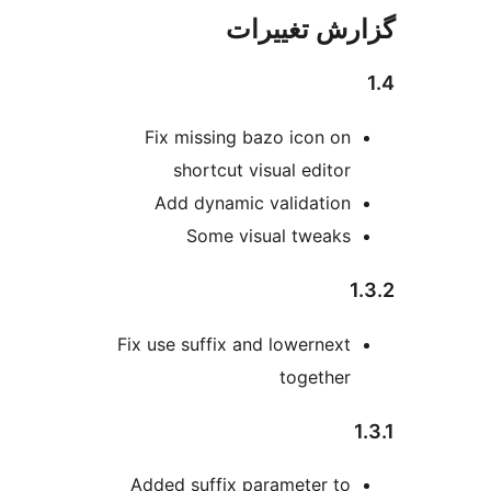
تغییرات
Fix missing bazo ico
shortcut visual ed
Add dynamic valida
Some visual tw
Fix use suffix and lower
toge
Added suffix paramete