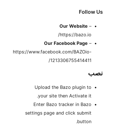
F
Our Websi
https://bazo
Our Facebook Pa
https://www.facebook.com/BAZ
1213306755414
Upload the Bazo plugi
your site then Activate
Enter Bazo tracker in 
settings page and click su
but