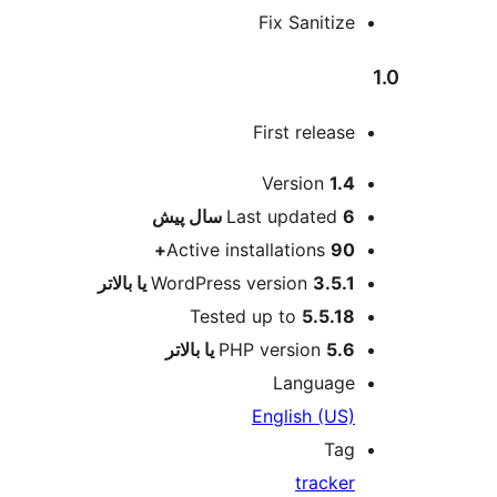
Fix Sani
First rel
ت
Versio
Last updat
پیش
Active installation
لاتر
WordPress version
Tested up to
5.
PHP version
Langu
English 
tra