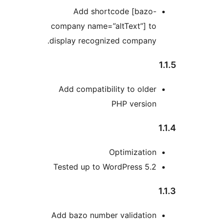
Add shortcode [b
company name=”altText”
display recognized comp
Add compatibility to o
PHP ver
Optimiza
Tested up to WordPress
Add bazo number valida