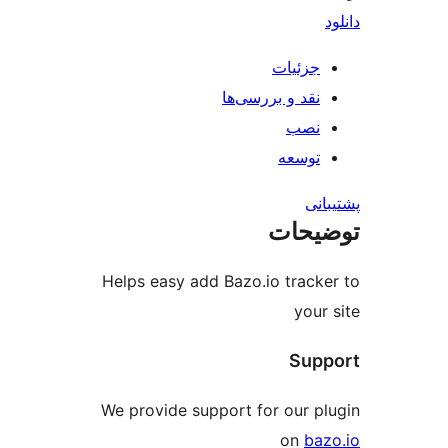
ات
و بررسی‌ها
ه
ت
Helps easy add Bazo.io t
We provide support for o
o