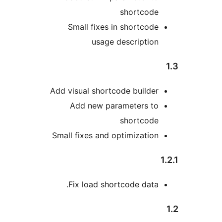
shortc
Small fixes in short
usage descrip
Add visual shortcode bui
Add new parameter
shortc
Small fixes and optimiza
Fix load shortcode d