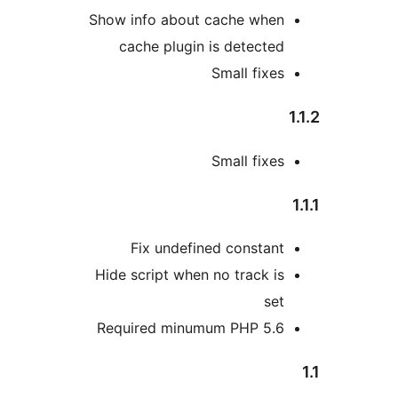
Show info about cache 
cache plugin is dete
Small f
Small f
Fix undefined cons
Hide script when no trac
Required minumum PHP 